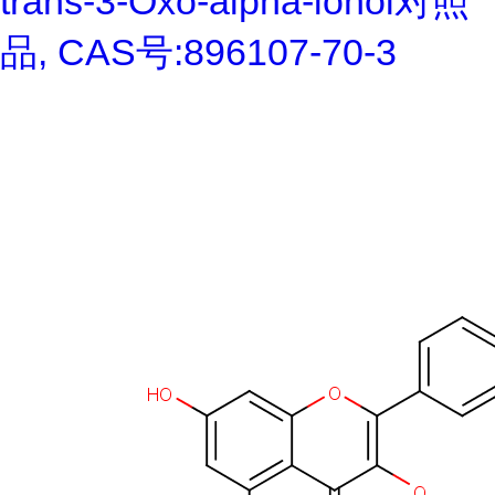
trans-3-Oxo-alpha-ionol对照
品, CAS号:896107-70-3