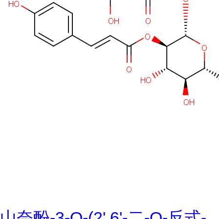
山奈酚-3-O-(2',6'-二-O-反式-