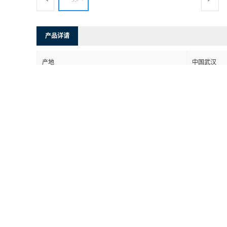
产品详请
产地
中国武汉
ChemFaces
品牌
CFN60132
货号
用途
仅供科学研
包装规格
210344-95-9
CAS编号
98%+%
纯度
是否进口
否