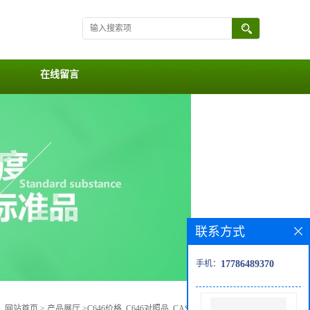
在线留言
联系方式
手机：
17786489370
：
网站首页
>
产品展厅
>
C646价格, C646对照品, CAS号:328968-36-1