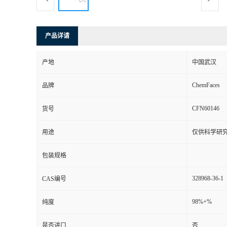
产品详请
产地
中国武汉
ChemFaces
品牌
CFN60146
货号
用途
仅供科学研
包装规格
328968-36-1
CAS编号
98%+%
纯度
是否进口
否