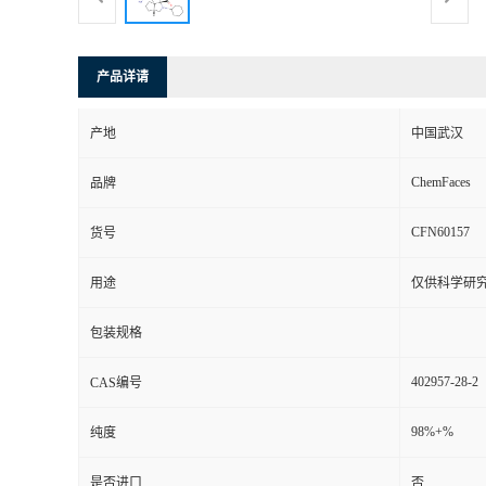
产品详请
产地
中国武汉
ChemFaces
品牌
CFN60157
货号
用途
仅供科学研
包装规格
402957-28-2
CAS编号
98%+%
纯度
是否进口
否