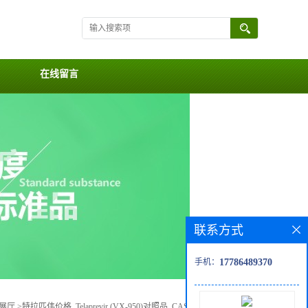
在线留言
联系方式
手机：
17786489370
展厅
>
特拉匹伟价格, Telaprevir (VX-950)对照品, CAS号:402957-28-2