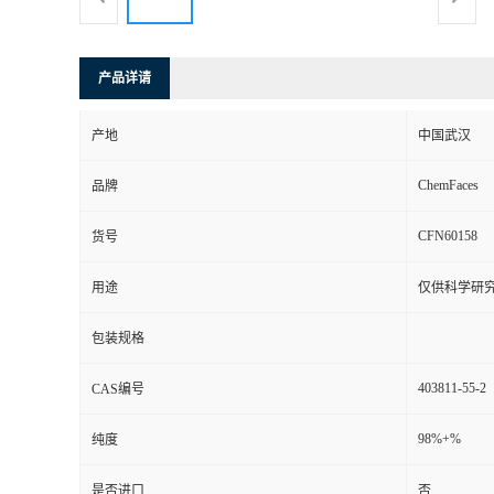
产品详请
产地
中国武汉
ChemFaces
品牌
CFN60158
货号
用途
仅供科学研
包装规格
403811-55-2
CAS编号
98%+%
纯度
是否进口
否