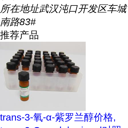
所在地址
武汉沌口开发区车城
南路83#
推荐产品
trans-3-氧-α-紫罗兰醇价格,