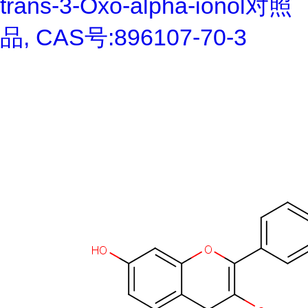
trans-3-Oxo-alpha-ionol对照
品, CAS号:896107-70-3