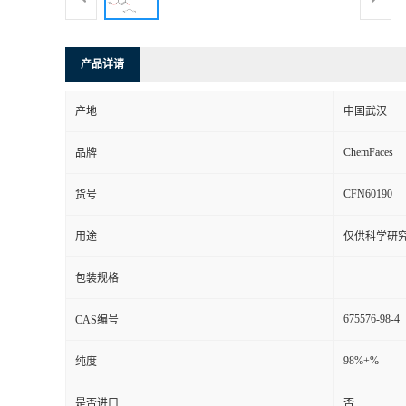
产品详请
产地
中国武汉
ChemFaces
品牌
CFN60190
货号
用途
仅供科学研
包装规格
675576-98-4
CAS编号
98%+%
纯度
是否进口
否