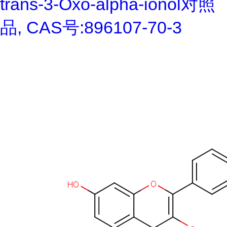
trans-3-Oxo-alpha-ionol对照
品, CAS号:896107-70-3