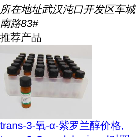
所在地址
武汉沌口开发区车城
南路83#
推荐产品
trans-3-氧-α-紫罗兰醇价格,