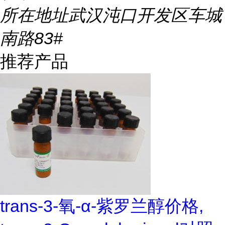
所在地址
武汉沌口开发区车城
南路83#
推荐产品
trans-3-氧-α-紫罗兰醇价格,