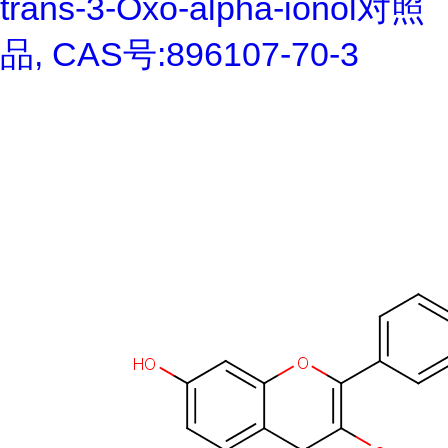
trans-3-Oxo-alpha-ionol对照
品, CAS号:896107-70-3