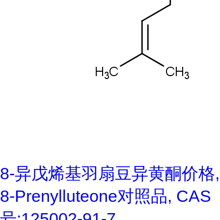
8-异戊烯基羽扇豆异黄酮价格,
8-Prenylluteone对照品, CAS
号:125002-91-7