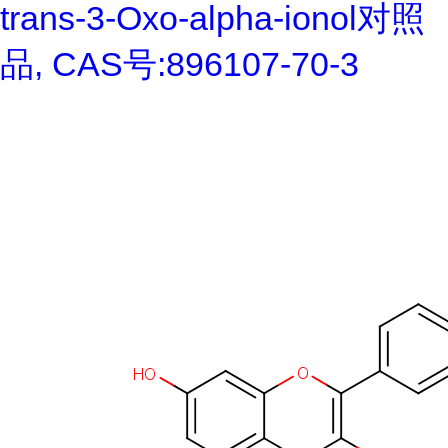
trans-3-Oxo-alpha-ionol对照
品, CAS号:896107-70-3