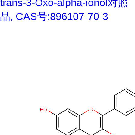
trans-3-Oxo-alpha-ionol对照
品, CAS号:896107-70-3