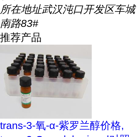
所在地址
武汉沌口开发区车城
南路83#
推荐产品
trans-3-氧-α-紫罗兰醇价格,