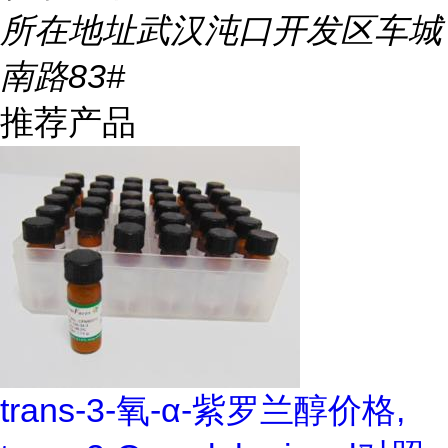
所在地址
武汉沌口开发区车城
南路83#
推荐产品
trans-3-氧-α-紫罗兰醇价格,