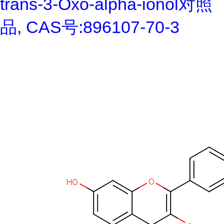
trans-3-Oxo-alpha-ionol对照
品, CAS号:896107-70-3