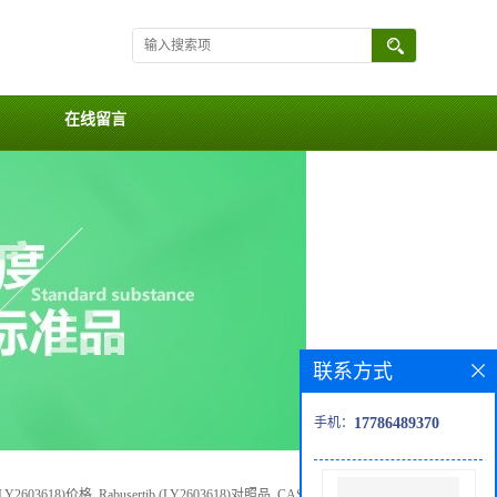
在线留言
联系方式
手机：
17786489370
 (LY2603618)价格, Rabusertib (LY2603618)对照品, CAS号:911222-45-2