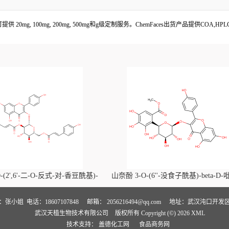
求可提供 20mg, 100mg, 200mg, 500mg和g级定制服务。ChemFaces出货产品提供
-(2',6'-二-O-反式-对-香豆酰基)-
山奈酚 3-O-(6''-没食子酰基)-beta-D
喃葡萄糖苷价格, Kaempferol-3-O-
萄糖苷价格, Kaempferol 3-O-(6''-gallo
i-O-trans-p-coumaroyl)-beta-D-
beta-D-glucopyranoside对照品, CA
人：张小姐
电话：18607107848
邮箱：
2056216494@qq.com
地址：武汉沌口开发区
武汉天植生物技术有限公司
版权所有 Copyright (©) 2026
XML
noside对照品, CAS号:121651-61-4
号:56317-05-6
技术支持：
盖德化工网
食品商务网