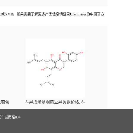
COA,HPLC或NMR。如果需要了解更多产品信息请登录ChemFaces的中国官方
-吡喃葡
8-异戊烯基羽扇豆异黄酮价格, 8-
yl)-
Prenylluteone对照品, CAS号:125002-91-7
S
车城南路83#