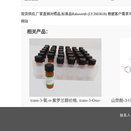
现货供应,厂家直销对照品,标准品Rabusertib (LY2603618) 根据客户需
网站
相关产品：
trans-3-氧-α-紫罗兰醇价格, trans-3-Oxo-
山奈酚-3-O
alpha-ionol对照品, CAS号:896107-70-3
beta-D-吡
(2',6'-d
联系
glucopyra