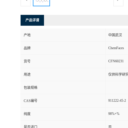
产品详请
产地
中国武汉
ChemFaces
品牌
CFN60231
货号
用途
仅供科学研
包装规格
911222-45-2
CAS编号
98%+%
纯度
是否进口
否