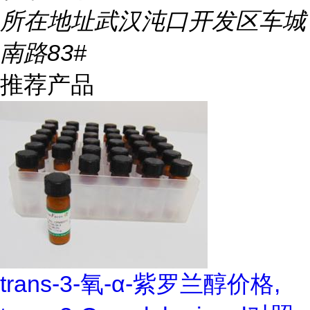
所在地址
武汉沌口开发区车城
南路83#
推荐产品
trans-3-氧-α-紫罗兰醇价格,