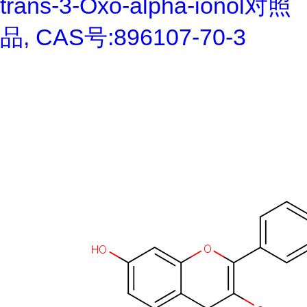
trans-3-Oxo-alpha-ionol对照
品, CAS号:896107-70-3