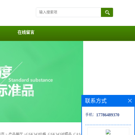
在线留言
联系方式
手机：
17786489370
首页
>
产品展厅
>
GSK343价格, GSK343对照品, CAS号:1346704-33-3