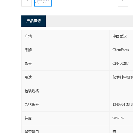
产品详请
产地
中国武汉
ChemFaces
品牌
CFN60287
货号
用途
仅供科学研
包装规格
1346704-33-3
CAS编号
98%+%
纯度
是否进口
否