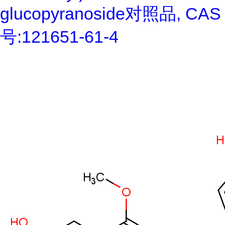
glucopyranoside对照品, CAS
号:121651-61-4