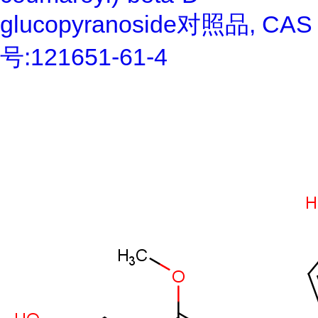
glucopyranoside对照品, CAS
号:121651-61-4