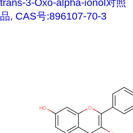
trans-3-Oxo-alpha-ionol对照
品, CAS号:896107-70-3