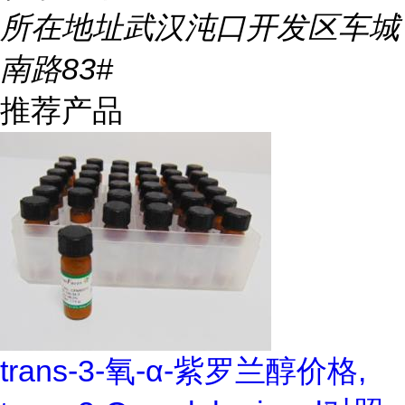
所在地址
武汉沌口开发区车城
南路83#
推荐产品
trans-3-氧-α-紫罗兰醇价格,