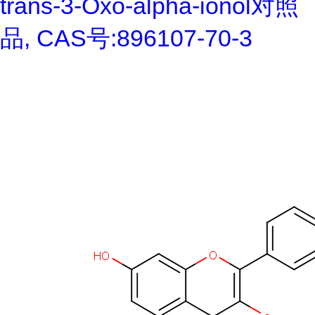
trans-3-Oxo-alpha-ionol对照
品, CAS号:896107-70-3