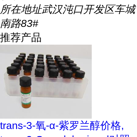
所在地址
武汉沌口开发区车城
南路83#
推荐产品
trans-3-氧-α-紫罗兰醇价格,