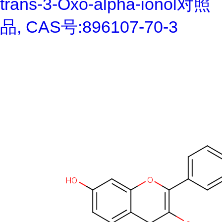
trans-3-Oxo-alpha-ionol对照
品, CAS号:896107-70-3