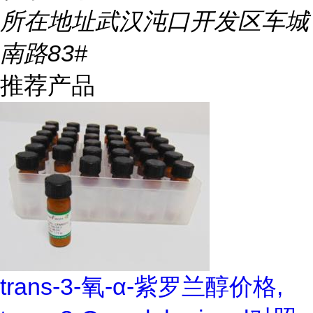
所在地址
武汉沌口开发区车城
南路83#
推荐产品
trans-3-氧-α-紫罗兰醇价格,