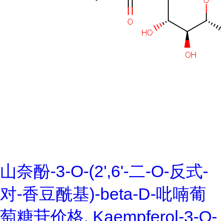
山奈酚-3-O-(2',6'-二-O-反式-
对-香豆酰基)-beta-D-吡喃葡
萄糖苷价格, Kaempferol-3-O-