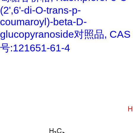
(2',6'-di-O-trans-p-
coumaroyl)-beta-D-
glucopyranoside对照品, CAS
号:121651-61-4