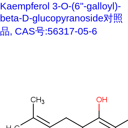
Kaempferol 3-O-(6''-galloyl)-
beta-D-glucopyranoside对照
品, CAS号:56317-05-6