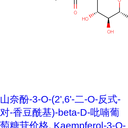
山奈酚-3-O-(2',6'-二-O-反式-
对-香豆酰基)-beta-D-吡喃葡
萄糖苷价格, Kaempferol-3-O-