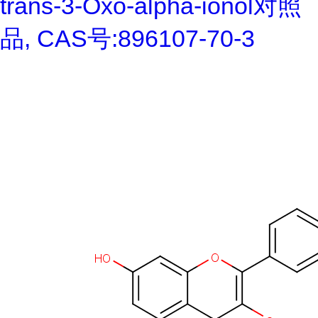
trans-3-Oxo-alpha-ionol对照
品, CAS号:896107-70-3