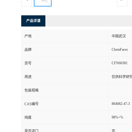
产品详请
产地
中国武汉
ChemFaces
品牌
CFN60381
货号
用途
仅供科学研
包装规格
864082-47-3
CAS编号
98%+%
纯度
是否进口
否