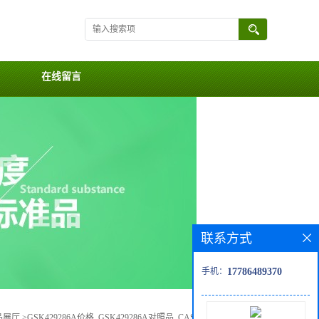
在线留言
联系方式
手机：
17786489370
品展厅
>
GSK429286A价格, GSK429286A对照品, CAS号:864082-47-3