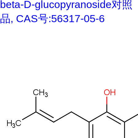
beta-D-glucopyranoside对照
品, CAS号:56317-05-6