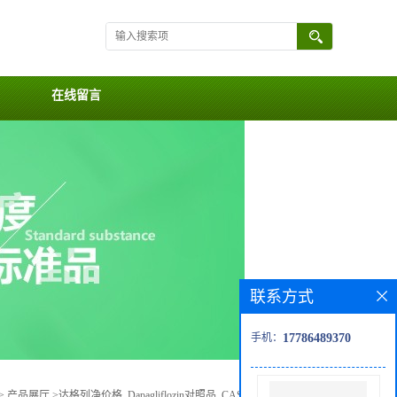
在线留言
联系方式
手机：
17786489370
>
产品展厅
>
达格列净价格, Dapagliflozin对照品, CAS号:461432-26-8