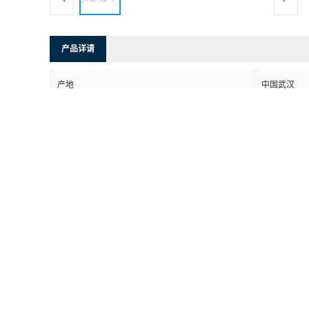
产品详请
产地
中国武汉
ChemFaces
品牌
CFN60419
货号
用途
仅供科学研
包装规格
461432-26-8
CAS编号
98%+%
纯度
是否进口
否