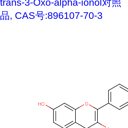
trans-3-Oxo-alpha-ionol对照
品, CAS号:896107-70-3