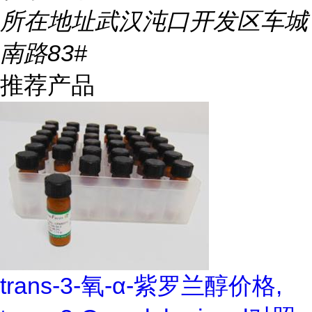
所在地址
武汉沌口开发区车城
南路83#
推荐产品
trans-3-氧-α-紫罗兰醇价格,