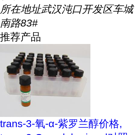
所在地址
武汉沌口开发区车城
南路83#
推荐产品
trans-3-氧-α-紫罗兰醇价格,