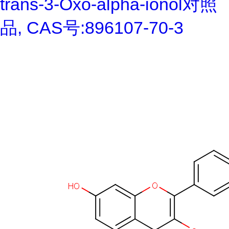
trans-3-Oxo-alpha-ionol对照
品, CAS号:896107-70-3