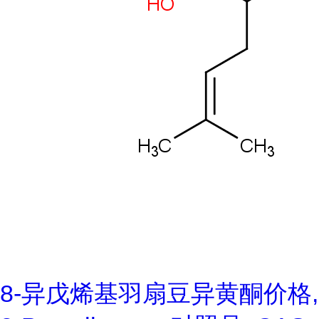
8-异戊烯基羽扇豆异黄酮价格,