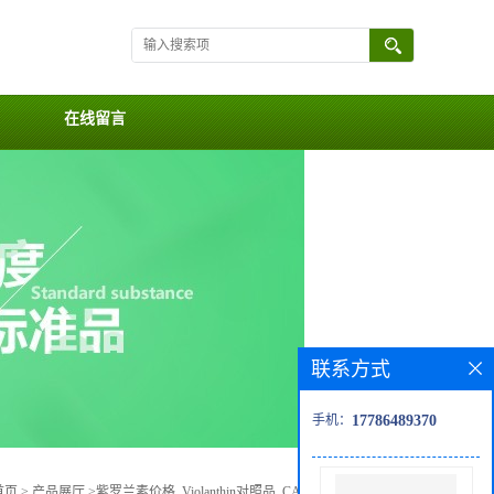
在线留言
联系方式
手机：
17786489370
首页
>
产品展厅
>
紫罗兰素价格, Violanthin对照品, CAS号:40581-17-7