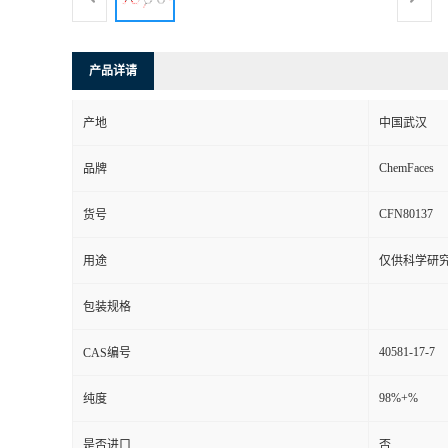
产品详请
产地
中国武汉
ChemFaces
品牌
CFN80137
货号
用途
仅供科学研
包装规格
40581-17-7
CAS编号
98%+%
纯度
是否进口
否