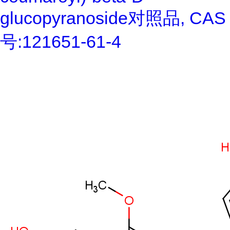
glucopyranoside对照品, CAS
号:121651-61-4