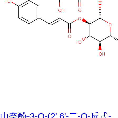
山奈酚-3-O-(2',6'-二-O-反式-