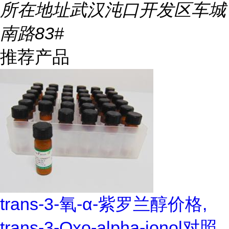
所在地址
武汉沌口开发区车城
南路83#
推荐产品
trans-3-氧-α-紫罗兰醇价格,
trans-3-Oxo-alpha-ionol对照