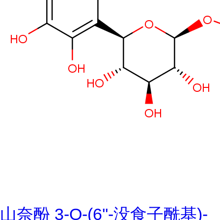
山奈酚 3-O-(6''-没食子酰基)-