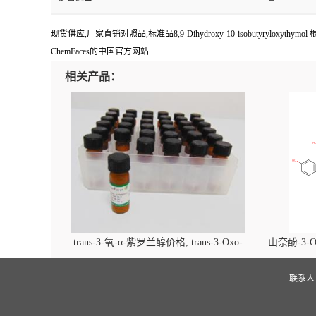
现货供应,厂家直销对照品,标准品8,9-Dihydroxy-10-isobutyryloxy
ChemFaces的中国官方网站
相关产品：
trans-3-氧-α-紫罗兰醇价格, trans-3-Oxo-
山奈酚-3-O
alpha-ionol对照品, CAS号:896107-70-3
beta-D-吡
(2',6'-d
联系
glucopyra