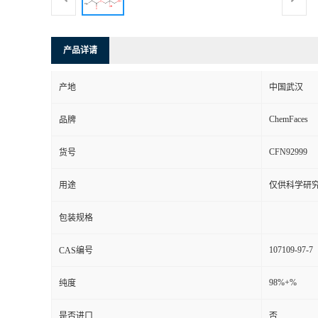
产品详请
产地
中国武汉
ChemFaces
品牌
CFN92999
货号
用途
仅供科学研
包装规格
107109-97-7
CAS编号
98%+%
纯度
是否进口
否