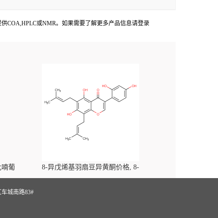
aces出货产品提供COA,HPLC或NMR。如果需要了解更多产品信息请登录
-吡喃葡
8-异戊烯基羽扇豆异黄酮价格, 8-
yl)-
Prenylluteone对照品, CAS号:125002-91-7
S
车城南路83#