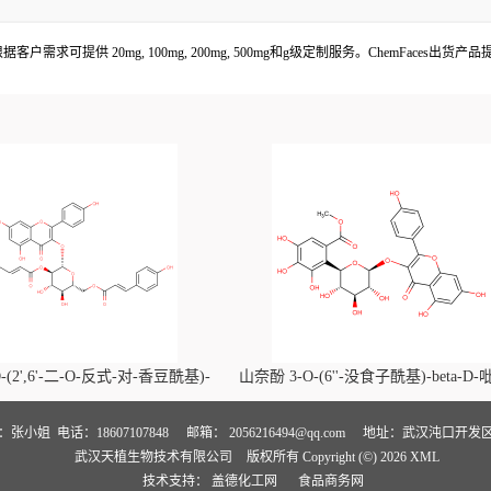
thymol 根据客户需求可提供 20mg, 100mg, 200mg, 500mg和g级定制服务。ChemF
-(2',6'-二-O-反式-对-香豆酰基)-
山奈酚 3-O-(6''-没食子酰基)-beta-D
喃葡萄糖苷价格, Kaempferol-3-O-
萄糖苷价格, Kaempferol 3-O-(6''-gallo
i-O-trans-p-coumaroyl)-beta-D-
beta-D-glucopyranoside对照品, CA
人：张小姐
电话：18607107848
邮箱：
2056216494@qq.com
地址：武汉沌口开发区
武汉天植生物技术有限公司
版权所有 Copyright (©) 2026
XML
noside对照品, CAS号:121651-61-4
号:56317-05-6
技术支持：
盖德化工网
食品商务网