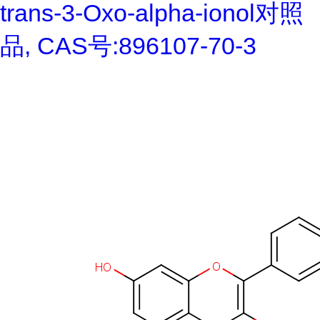
trans-3-Oxo-alpha-ionol对照
品, CAS号:896107-70-3