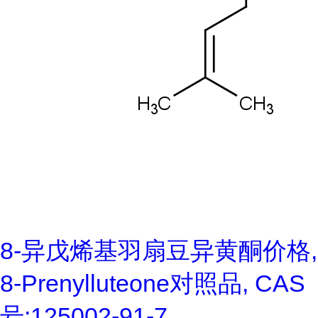
8-异戊烯基羽扇豆异黄酮价格,
8-Prenylluteone对照品, CAS
号:125002-91-7