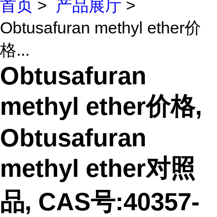
首页
>
产品展厅
>
Obtusafuran methyl ether价
格...
Obtusafuran
methyl ether价格,
Obtusafuran
methyl ether对照
品, CAS号:40357-