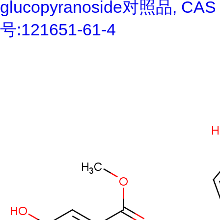
glucopyranoside对照品, CAS
号:121651-61-4