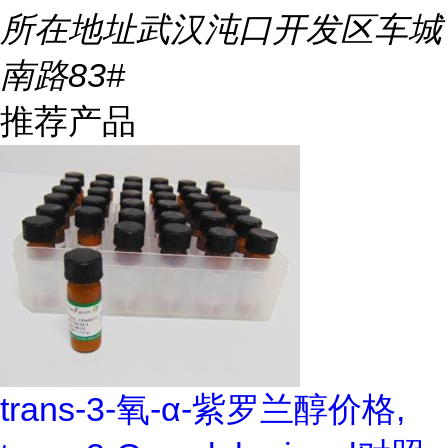
所在地址
武汉沌口开发区车城
南路83#
推荐产品
trans-3-氧-α-紫罗兰醇价格,