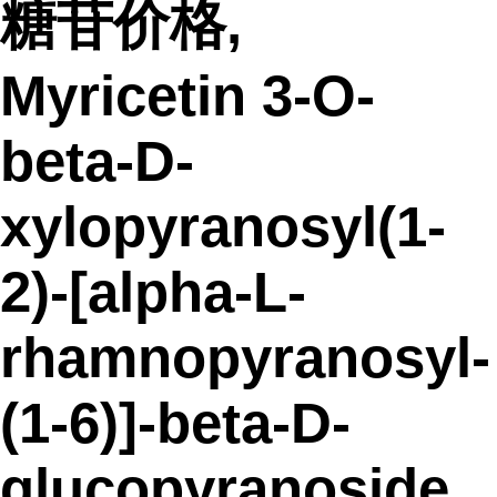
糖苷价格,
Myricetin 3-O-
beta-D-
xylopyranosyl(1-
2)-[alpha-L-
rhamnopyranosyl-
(1-6)]-beta-D-
glucopyranoside