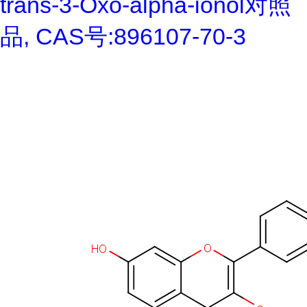
trans-3-Oxo-alpha-ionol对照
品, CAS号:896107-70-3