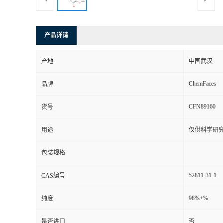
产品详请
产地
中国武汉
ChemFaces
品牌
CFN89160
货号
用途
仅供科学研
包装规格
52811-31-1
CAS编号
98%+%
纯度
是否进口
否