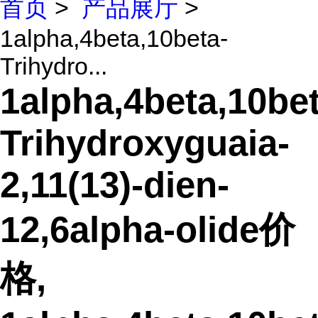
首页
>
产品展厅
>
1alpha,4beta,10beta-
Trihydro...
1alpha,4beta,10bet
Trihydroxyguaia-
2,11(13)-dien-
12,6alpha-olide价
格,