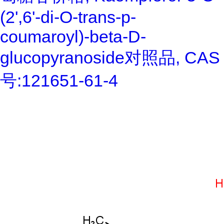
(2',6'-di-O-trans-p-
coumaroyl)-beta-D-
glucopyranoside对照品, CAS
号:121651-61-4