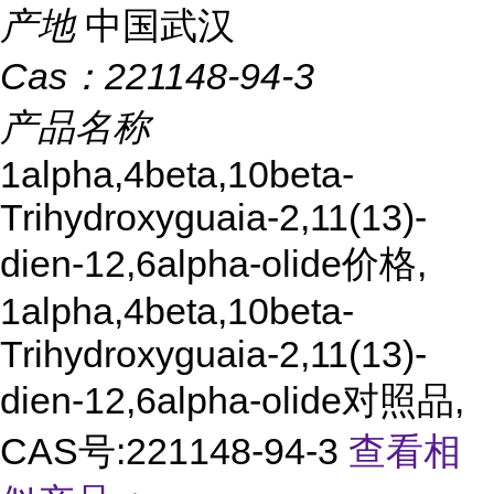
产地
中国武汉
Cas：
221148-94-3
产品名称
1alpha,4beta,10beta-
Trihydroxyguaia-2,11(13)-
dien-12,6alpha-olide价格,
1alpha,4beta,10beta-
Trihydroxyguaia-2,11(13)-
dien-12,6alpha-olide对照品,
CAS号:221148-94-3
查看相