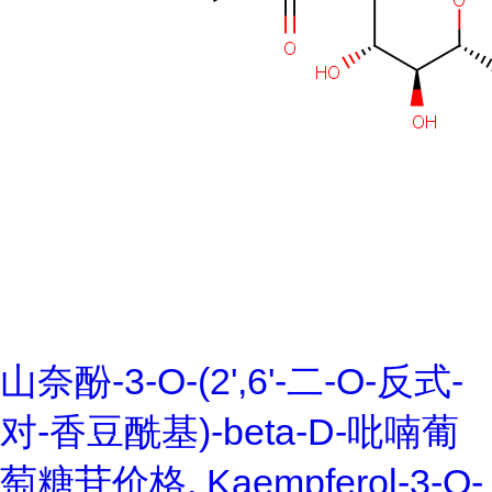
山奈酚-3-O-(2',6'-二-O-反式-
对-香豆酰基)-beta-D-吡喃葡
萄糖苷价格, Kaempferol-3-O-