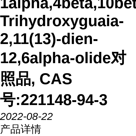
1alpha,4beta,10bet
Trihydroxyguaia-
2,11(13)-dien-
12,6alpha-olide对
照品, CAS
号:221148-94-3
2022-08-22
产品详情