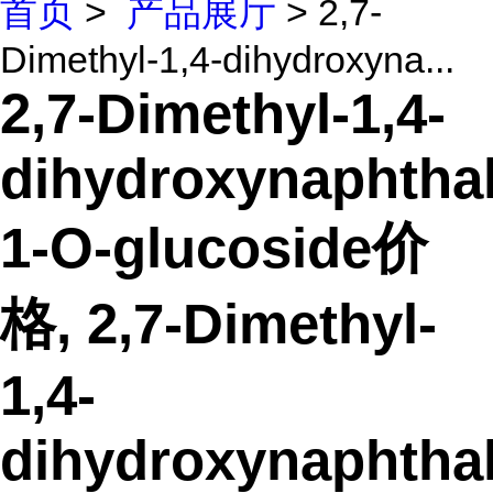
首页
>
产品展厅
> 2,7-
Dimethyl-1,4-dihydroxyna...
2,7-Dimethyl-1,4-
dihydroxynaphtha
1-O-glucoside价
格, 2,7-Dimethyl-
1,4-
dihydroxynaphtha