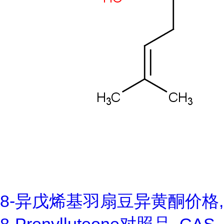
8-异戊烯基羽扇豆异黄酮价格,