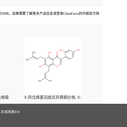
HPLC或NMR。如果需要了解更多产品信息请登录ChemFaces的中国官方网
-吡喃葡
8-异戊烯基羽扇豆异黄酮价格, 8-
yl)-
Prenylluteone对照品, CAS号:125002-91-7
S
车城南路83#