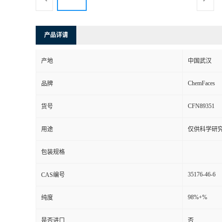
产品详请
产地
中国武汉
ChemFaces
品牌
CFN89351
货号
用途
仅供科学研
包装规格
35176-46-6
CAS编号
98%+%
纯度
是否进口
否