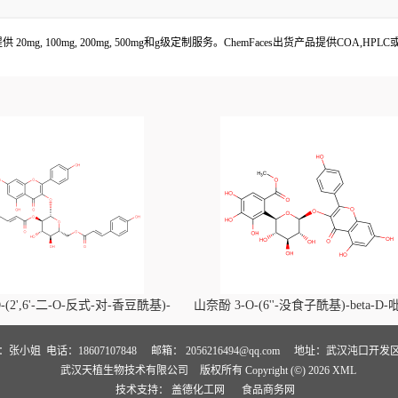
g, 100mg, 200mg, 500mg和g级定制服务。ChemFaces出货产品提供COA,
-(2',6'-二-O-反式-对-香豆酰基)-
山奈酚 3-O-(6''-没食子酰基)-beta-D
喃葡萄糖苷价格, Kaempferol-3-O-
萄糖苷价格, Kaempferol 3-O-(6''-gallo
i-O-trans-p-coumaroyl)-beta-D-
beta-D-glucopyranoside对照品, CA
人：张小姐
电话：18607107848
邮箱：
2056216494@qq.com
地址：武汉沌口开发区
武汉天植生物技术有限公司
版权所有 Copyright (©) 2026
XML
noside对照品, CAS号:121651-61-4
号:56317-05-6
技术支持：
盖德化工网
食品商务网