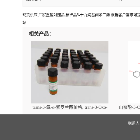
现货供应,厂家直销对照品,标准品5-十九烷基间苯二酚 根据客户需求可提供 20m
站
相关产品：
trans-3-氧-α-紫罗兰醇价格, trans-3-Oxo-
山奈酚-3-O
alpha-ionol对照品, CAS号:896107-70-3
beta-D-吡
(2',6'-d
联系
glucopyra