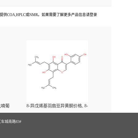
Faces出货产品提供COA,HPLC或NMR。如果需要了解更多产品信息请登录
-吡喃葡
8-异戊烯基羽扇豆异黄酮价格, 8-
yl)-
Prenylluteone对照品, CAS号:125002-91-7
S
车城南路83#