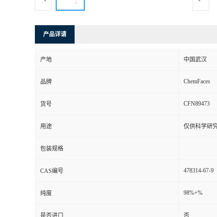
产品详请
产地
中国武汉
ChemFaces
品牌
CFN89473
货号
用途
仅供科学研
包装规格
478314-67-9
CAS编号
98%+%
纯度
是否进口
否