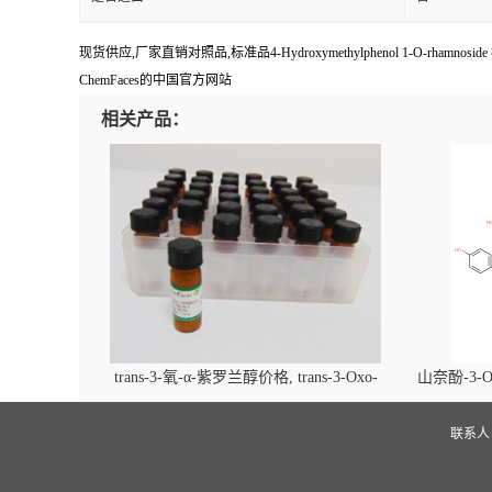
现货供应,厂家直销对照品,标准品4-Hydroxymethylphenol 1-O-rha
ChemFaces的中国官方网站
相关产品：
trans-3-氧-α-紫罗兰醇价格, trans-3-Oxo-
山奈酚-3-O
alpha-ionol对照品, CAS号:896107-70-3
beta-D-吡
(2',6'-d
联系
glucopyra