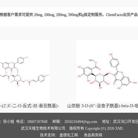
mnoside 根据客户需求可提供 20mg, 100mg, 200mg, 500mg和g级定制服务。Chem
-(2',6'-二-O-反式-对-香豆酰基)-
山奈酚 3-O-(6''-没食子酰基)-beta-D
喃葡萄糖苷价格, Kaempferol-3-O-
萄糖苷价格, Kaempferol 3-O-(6''-gallo
i-O-trans-p-coumaroyl)-beta-D-
beta-D-glucopyranoside对照品, CA
人：张小姐
电话：18607107848
邮箱：
2056216494@qq.com
地址：武汉沌口开发区
武汉天植生物技术有限公司
版权所有 Copyright (©) 2026
XML
noside对照品, CAS号:121651-61-4
号:56317-05-6
技术支持：
盖德化工网
食品商务网