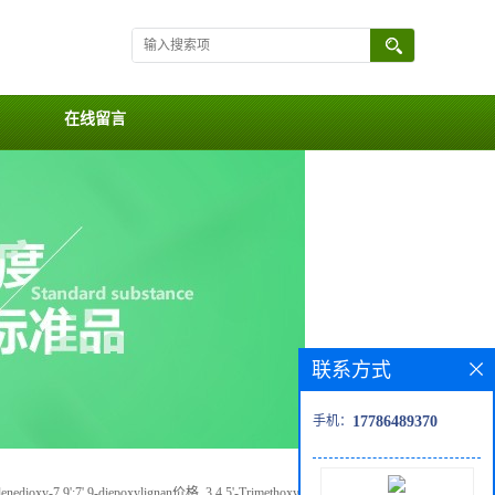
在线留言
联系方式
手机：
17786489370
lenedioxy-7,9':7',9-diepoxylignan价格, 3,4,5'-Trimethoxy-3',4'-