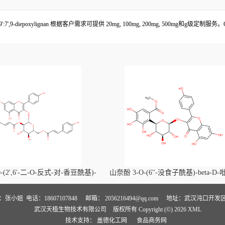
ioxy-7,9':7',9-diepoxylignan 根据客户需求可提供 20mg, 100mg, 200mg, 50
-(2',6'-二-O-反式-对-香豆酰基)-
山奈酚 3-O-(6''-没食子酰基)-beta-D
喃葡萄糖苷价格, Kaempferol-3-O-
萄糖苷价格, Kaempferol 3-O-(6''-gallo
i-O-trans-p-coumaroyl)-beta-D-
beta-D-glucopyranoside对照品, CA
人：张小姐
电话：18607107848
邮箱：
2056216494@qq.com
地址：武汉沌口开发区
武汉天植生物技术有限公司
版权所有 Copyright (©) 2026
XML
noside对照品, CAS号:121651-61-4
号:56317-05-6
技术支持：
盖德化工网
食品商务网