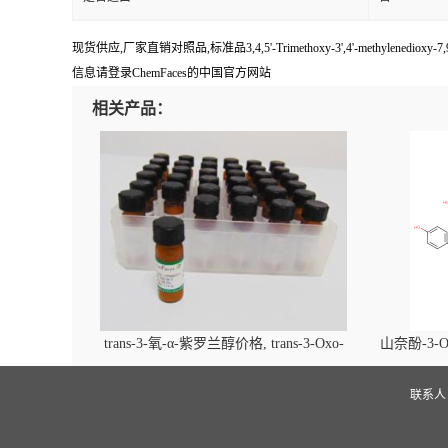
现货供应,厂家直销对照品,标准品3,4,5'-Trimethoxy-3',4'-methylened
信息请登录ChemFaces的中国官方网站
相关产品：
trans-3-氧-α-紫罗兰醇价格, trans-3-Oxo-
山奈酚-3-O
alpha-ionol对照品, CAS号:896107-70-3
beta-D-吡
(2',6'-d
联系
glucopyra