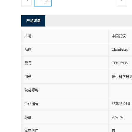
产品详请
产地
中国武汉
ChemFaces
品牌
CFN96935
货号
用途
仅供科学研
包装规格
873867-94-8
CAS编号
98%+%
纯度
是否进口
否