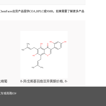
0mg和g级定制服务。ChemFaces出货产品提供COA,HPLC或NMR。如果需要了解更多产品
-吡喃葡
8-异戊烯基羽扇豆异黄酮价格, 8-
yl)-
Prenylluteone对照品, CAS号:125002-91-7
S
车城南路83#