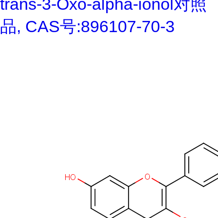
trans-3-Oxo-alpha-ionol对照
品, CAS号:896107-70-3