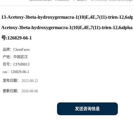
hydroxygermacra-1(10)E,4E,7(11)-trien-12,6alpha-olide对照品, CAS号
13-Acetoxy-3beta-hydroxygermacra-1(10)E,4E,7(11)-trien-12,6a
Acetoxy-3beta-hydroxygermacra-1(10)E,4E,7(11)-trien-12,6al
号:126829-66-1
品牌：
ChemFaces
产地：
中国武汉
货号：
CFN89013
cas：
126829-66-1
发布日期：
2022-08-22
更新日期：
2026-08-06
发送咨询信息