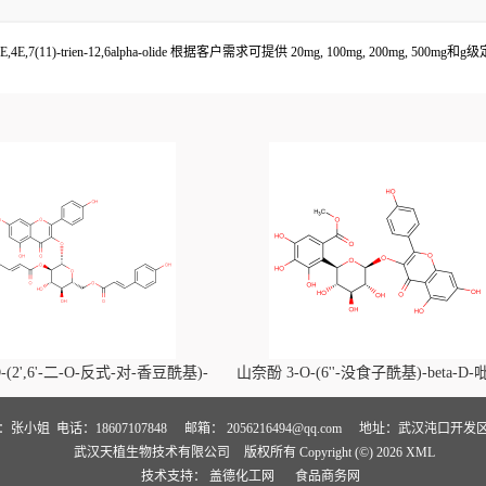
0)E,4E,7(11)-trien-12,6alpha-olide 根据客户需求可提供 20mg, 100mg, 200m
-(2',6'-二-O-反式-对-香豆酰基)-
山奈酚 3-O-(6''-没食子酰基)-beta-D
喃葡萄糖苷价格, Kaempferol-3-O-
萄糖苷价格, Kaempferol 3-O-(6''-gallo
i-O-trans-p-coumaroyl)-beta-D-
beta-D-glucopyranoside对照品, CA
人：张小姐
电话：18607107848
邮箱：
2056216494@qq.com
地址：武汉沌口开发区
武汉天植生物技术有限公司
版权所有 Copyright (©) 2026
XML
noside对照品, CAS号:121651-61-4
号:56317-05-6
技术支持：
盖德化工网
食品商务网