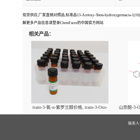
现货供应,厂家直销对照品,标准品13-Acetoxy-3beta-hydroxygermacra-1(1
解更多产品信息请登录ChemFaces的中国官方网站
相关产品：
trans-3-氧-α-紫罗兰醇价格, trans-3-Oxo-
山奈酚-3-O
alpha-ionol对照品, CAS号:896107-70-3
beta-D-吡
(2',6'-d
联系
glucopyra