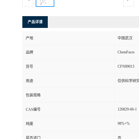
产品详请
产地
中国武汉
ChemFaces
品牌
CFN89013
货号
用途
仅供科学研
包装规格
126829-66-1
CAS编号
98%+%
纯度
是否进口
否