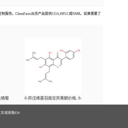
g, 500mg和g级定制服务。ChemFaces出货产品提供COA,HPLC或NMR。如果需要了
-吡喃葡
8-异戊烯基羽扇豆异黄酮价格, 8-
yl)-
Prenylluteone对照品, CAS号:125002-91-7
S
车城南路83#