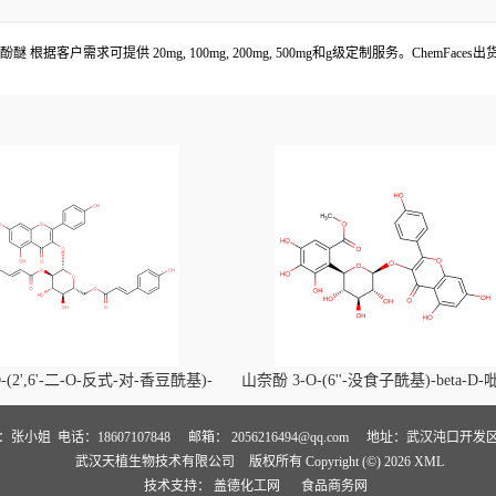
 根据客户需求可提供 20mg, 100mg, 200mg, 500mg和g级定制服务。ChemF
-(2',6'-二-O-反式-对-香豆酰基)-
山奈酚 3-O-(6''-没食子酰基)-beta-D
喃葡萄糖苷价格, Kaempferol-3-O-
萄糖苷价格, Kaempferol 3-O-(6''-gallo
i-O-trans-p-coumaroyl)-beta-D-
beta-D-glucopyranoside对照品, CA
人：张小姐
电话：18607107848
邮箱：
2056216494@qq.com
地址：武汉沌口开发区
武汉天植生物技术有限公司
版权所有 Copyright (©) 2026
XML
noside对照品, CAS号:121651-61-4
号:56317-05-6
技术支持：
盖德化工网
食品商务网