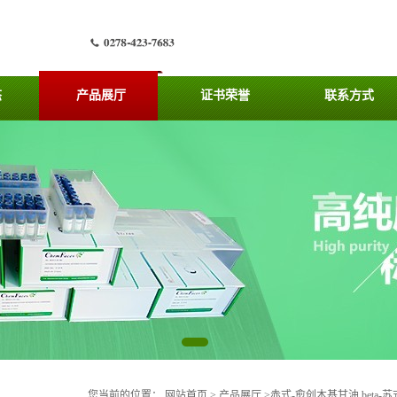
态
产品展厅
证书荣誉
联系方式
您当前的位置：
网站首页
>
产品展厅
>
赤式-愈创木基甘油 beta-苏式-丁香树