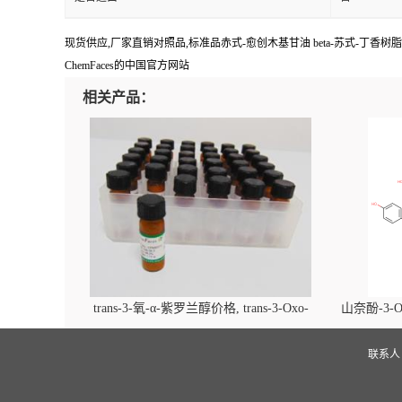
现货供应,厂家直销对照品,标准品赤式-愈创木基甘油 beta-苏式-丁香树脂酚醚
ChemFaces的中国官方网站
相关产品：
trans-3-氧-α-紫罗兰醇价格, trans-3-Oxo-
山奈酚-3-O
alpha-ionol对照品, CAS号:896107-70-3
beta-D-吡
(2',6'-d
联系
glucopyra