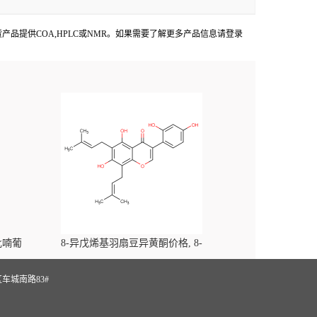
aces出货产品提供COA,HPLC或NMR。如果需要了解更多产品信息请登录
-吡喃葡
8-异戊烯基羽扇豆异黄酮价格, 8-
yl)-
Prenylluteone对照品, CAS号:125002-91-7
S
车城南路83#