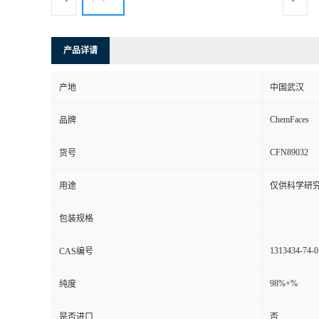
产品详请
产地
中国武汉
ChemFaces
品牌
CFN89032
货号
用途
仅供科学研
包装规格
1313434-74-0
CAS编号
98%+%
纯度
是否进口
否