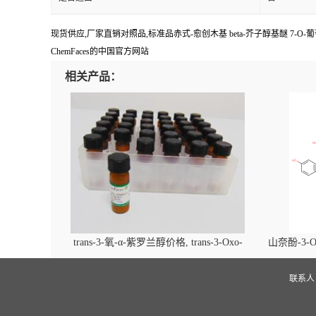
现货供应,厂家直销对照品,标准品赤式-愈创木基 beta-芥子醇基醚 7-O-葡萄
ChemFaces的中国官方网站
相关产品：
trans-3-氧-α-紫罗兰醇价格, trans-3-Oxo-
山奈酚-3-O
alpha-ionol对照品, CAS号:896107-70-3
beta-D-吡
(2',6'-d
联系
glucopyra