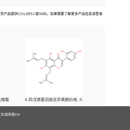
Faces出货产品提供COA,HPLC或NMR。如果需要了解更多产品信息请登录
-吡喃葡
8-异戊烯基羽扇豆异黄酮价格, 8-
yl)-
Prenylluteone对照品, CAS号:125002-91-7
S
车城南路83#