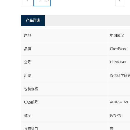
产品详请
产地
中国武汉
ChemFaces
品牌
CFN89049
货号
用途
仅供科学研
包装规格
412029-03-9
CAS编号
98%+%
纯度
是否进口
否