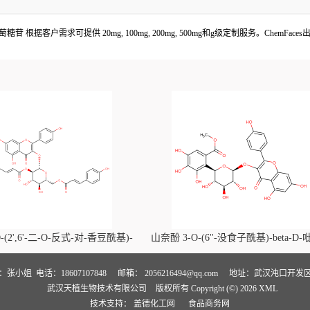
糖苷 根据客户需求可提供 20mg, 100mg, 200mg, 500mg和g级定制服务。Chem
-(2',6'-二-O-反式-对-香豆酰基)-
山奈酚 3-O-(6''-没食子酰基)-beta-D
喃葡萄糖苷价格, Kaempferol-3-O-
萄糖苷价格, Kaempferol 3-O-(6''-gallo
i-O-trans-p-coumaroyl)-beta-D-
beta-D-glucopyranoside对照品, CA
人：张小姐
电话：18607107848
邮箱：
2056216494@qq.com
地址：武汉沌口开发区
武汉天植生物技术有限公司
版权所有 Copyright (©) 2026
XML
noside对照品, CAS号:121651-61-4
号:56317-05-6
技术支持：
盖德化工网
食品商务网