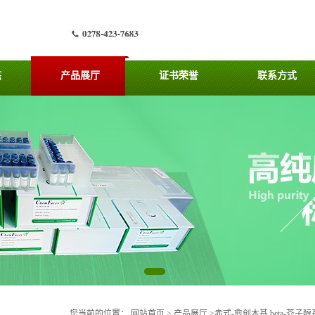
态
产品展厅
证书荣誉
联系方式
您当前的位置：
网站首页
>
产品展厅
>
赤式-愈创木基 beta-芥子醇基醚 7-O