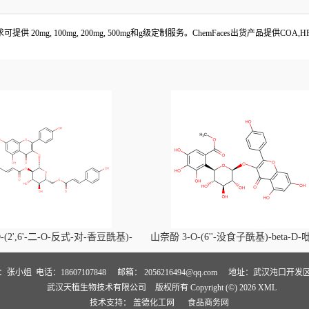
户需求可提供 20mg, 100mg, 200mg, 500mg和g级定制服务。ChemFaces出货产品
-(2',6'-二-O-反式-对-香豆酰基)-
山奈酚 3-O-(6''-没食子酰基)-beta-D
喃葡萄糖苷价格, Kaempferol-3-O-
萄糖苷价格, Kaempferol 3-O-(6''-gallo
i-O-trans-p-coumaroyl)-beta-D-
beta-D-glucopyranoside对照品, CA
人：张小姐
电话：18607107848
邮箱：
2056216494@qq.com
地址：武汉沌口开发区
武汉天植生物技术有限公司
版权所有 Copyright (©) 2026
XML
noside对照品, CAS号:121651-61-4
号:56317-05-6
技术支持：
盖德化工网
食品商务网