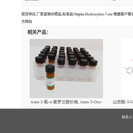
现货供应,厂家直销对照品,标准品19alpha-Hydroxyfern-7-ene 根据客
方网站
相关产品：
trans-3-氧-α-紫罗兰醇价格, trans-3-Oxo-
山奈酚-3-O
alpha-ionol对照品, CAS号:896107-70-3
beta-D-吡
(2',6'-d
联系
glucopyra