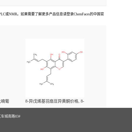
提供COA,HPLC或NMR。如果需要了解更多产品信息请登录ChemFaces的中国官
-吡喃葡
8-异戊烯基羽扇豆异黄酮价格, 8-
yl)-
Prenylluteone对照品, CAS号:125002-91-7
S
车城南路83#