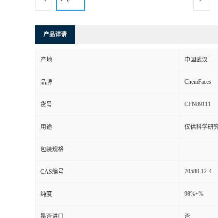
产品详请
产地
中国武汉
ChemFaces
品牌
CFN89111
货号
用途
仅供科学研
包装规格
70588-12-4
CAS编号
98%+%
纯度
是否进口
否