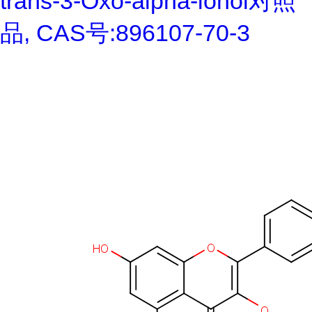
trans-3-Oxo-alpha-ionol对照
品, CAS号:896107-70-3