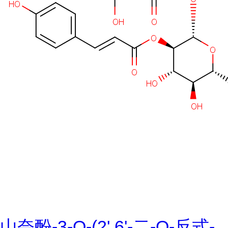
山奈酚-3-O-(2',6'-二-O-反式-